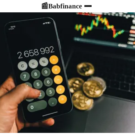
Babfinance
📰