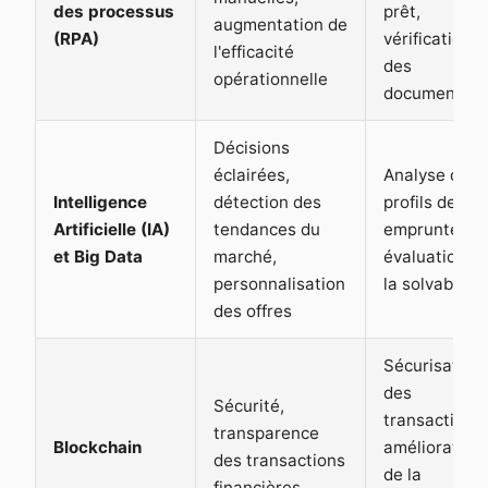
des processus
prêt,
augmentation de
(RPA)
vérification
l'efficacité
des
opérationnelle
documents
Décisions
éclairées,
Analyse des
Intelligence
détection des
profils des
Artificielle (IA)
tendances du
emprunteurs
et Big Data
marché,
évaluation d
personnalisation
la solvabilité
des offres
Sécurisation
des
Sécurité,
transactions,
transparence
Blockchain
amélioration
des transactions
de la
financières